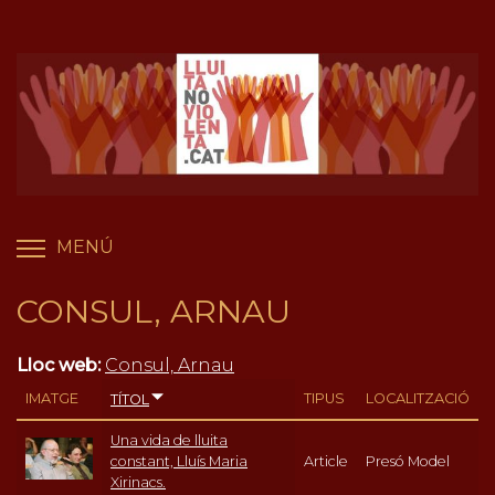
Vés
Panell de gestió de galetes
al
contingut
MENÚ
COMMUTA LA VISIBILITAT DEL MENÚ
CONSUL, ARNAU
Lloc web:
Consul, Arnau
IMATGE
TIPUS
LOCALITZACIÓ
TÍTOL
Una vida de lluita
constant, Lluís Maria
Article
Presó Model
Xirinacs.