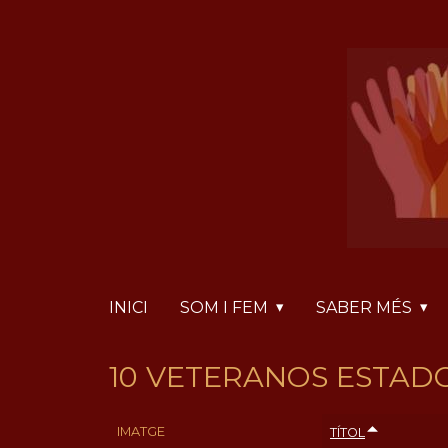
Vés
Panell de gestió de galetes
al
contingut
INICI
SOM I FEM
SABER MÉS
10 VETERANOS ESTAD
IMATGE
TÍTOL