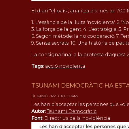
El diari "el país", analitza els més de 7
1. L'essència de la lluita 'noviolenta'. 2. 'N
3. La força de la gent. 4. L'estratègia. 5.
6. Segon mètode: la no cooperació. 7. Terce
9. Sense secrets. 10. Una història de petite
La consigna final a la protesta d'aquest 21
Tags:
acció noviolenta
TSUNAMI DEMOCRÀTIC HA ESTA
DT., 12/11/2019 - 16:53 H BY LLUITANV
Les han d’acceptar les persones que vole
Autor:
Tsunami Democràtic
Font:
Directrius de la noviolència