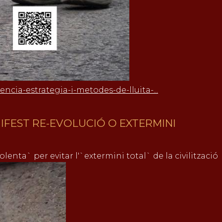
lencia-estrategia-i-metodes-de-lluita-...
NIFEST RE-EVOLUCIÓ O EXTERMINI
lenta` per evitar l'`extermini total` de la civilització