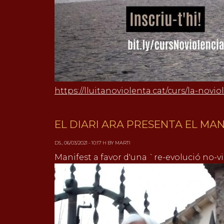
https://lluitanoviolenta.cat/curs/la-novio
EL DIARI ARA PRESENTA EL MA
DS., 06/03/2021 - 10:17 H BY MARTI
Manifest a favor d'una `re-evolució no-vio