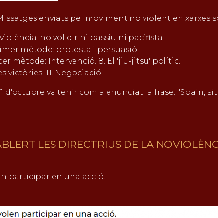
00 Missatges enviats pel moviment no violent en xarxes s
oviolència' no vol dir ni passiu ni pacifista.
 Primer mètode: protesta i persuasió.
r mètode: Intervenció. 8. El 'jiu-jitsu' polític.
s victòries. 11. Negociació.
 d'octubre va tenir com a enunciat la frase: "Spain, sit a
BLERT LES DIRECTRIUS DE LA NOVIOLÈNC
n participar en una acció.