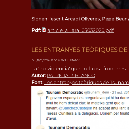
Signen l'escrit Arcadi Oliveres, Pepe Beunza
Pdf:
article_a_lara_05032020.pdf
LES ENTRANYES TEÒRIQUES DE
DL., 18/11/2019 - 16:00 H BY LLUITANV
La 'no-violència' que col·lapsa fronteres.
Autor:
PATRICIA R. BLANCO
Font:
Les entranyes teòriques de Tsuna