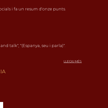
ocials i fa un resum d'onze punts.
nd talk", "(Espanya, seu i parla)".
SOBRE
LLEGIU MÉS
LES
ENTRANYES
IA
TEÒRIQUES
DE
TSUNAMI
DEMOCRÀTIC.