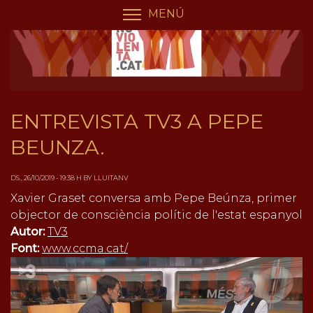
Vés
Panell de gestió de galetes
MENÚ
COMMUTA LA VISIBILIT
al
contingut
ENTREVISTA TV3 A PEPE
BEUNZA.
DS., 26/10/2019 - 19:38 H BY LLUITANV
Xavier Graset conversa amb Pepe Beúnza, primer
objector de consciència polític de l'estat espanyol
Autor:
TV3
Font:
www.ccma.cat/