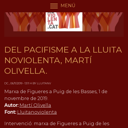
Vés
Panell de gestió de galetes
MENÚ
COMMUTA LA VISIBILIT
al
contingut
DEL PACIFISME A LA LLUITA
NOVIOLENTA, MARTÍ
OLIVELLA.
DC., 06/11/2019 - 13:11 H BY LLUITANV
Marxa de Figueres a Puig de les Basses, 1 de
novembre de 2019.
Autor:
Martí Olivella
Font:
Lluitanoviolenta
Intervenció: marxa de Figueres a Puig de les