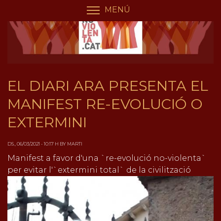
Vés
Panell de gestió de galetes
MENÚ
COMMUTA LA VISIBILIT
al
contingut
EL DIARI ARA PRESENTA EL
MANIFEST RE-EVOLUCIÓ O
EXTERMINI
DS., 06/03/2021 - 10:17 H BY MARTI
Manifest a favor d'una `re-evolució no-violenta`
per evitar l'`extermini total` de la civilització