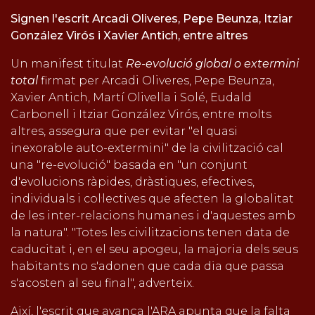
Signen l'escrit Arcadi Oliveres, Pepe Beunza, Itziar
González Virós i Xavier Antich, entre altres
Un manifest titulat
Re-evolució global o extermini
total
firmat per Arcadi Oliveres, Pepe Beunza,
Xavier Antich, Martí Olivella i Solé, Eudald
Carbonell i Itziar González Virós, entre molts
altres, assegura que per evitar "el quasi
inexorable auto-extermini" de la civilització cal
una "re-evolució" basada en "un conjunt
d'evolucions ràpides, dràstiques, efectives,
individuals i col·lectives que afecten la globalitat
de les inter-relacions humanes i d'aquestes amb
la natura". "Totes les civilitzacions tenen data de
caducitat i, en el seu apogeu, la majoria dels seus
habitants no s'adonen que cada dia que passa
s'acosten al seu final", adverteix.
Així, l'escrit que avança l'ARA apunta que la falta