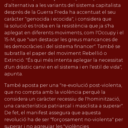
d'alternativa a les variants del sistema capitalista
després de la Guerra Freda ha accentuat el seu
caràcter "genocida i ecocida", i considera que
la solució es troba en la resistència que ja s'ha
aplegat en diferents moviments, com l'Occupy i el
15-M, que "van destacar les greus mancances de
les democràcies i del sistema financer". També se
subratlla el paper del moviment Rebel·lió o
Extinció. "És qui més intenta aplegar la necessitat
d'un dràstic canvi en el sistema i en l'estil de vida",
apunta.
També aposta per una "re-evolució post-violenta,
que no compta amb la violència perquè la
considera un caràcter recessiu de l'hominització,
una característica patriarcal i masclista a superar".
De fet, el manifest assegura que aquesta
revolució ha de ser "forçosament no-violenta" per
superar i no agreujar les "violències