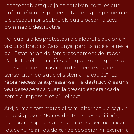
inacceptables" que ja es pateixen, com les que
"infringeixen els poders establerts per perpetuar
els desequilibris sobre els quals basen la seva
dominació destructiva".
Pel que fa a les protestes i als aldarulls que s'han
viscut sobretot a Catalunya, però també a la resta
de l'Estat, arran de l'empresonament del raper
Pablo Hasél, el manifest diu que "són l'expressió i
el resultat de la frustració dels sense veu, dels
sense futur, dels que el sistema ha exclòs". "La
ràbia necessita expressar-se, i la destrucció és una
veu desesperada quan la creació esperançada
sembla impossible", diu el text.
Així, el manifest marca el camí alternatiu a seguir
amb sis passos: "Fer evidents els desequilibris,
elaborar propostes i cercar acords per modificar-
los, denunciar-los, deixar de cooperar-hi, exercir la