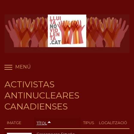
Vés
Panell de gestió de galetes
al
contingut
MENÚ
COMMUTA LA VISIBILITAT DEL MENÚ
ACTIVISTAS
ANTINUCLEARES
CANADIENSES
IMATGE
TIPUS
LOCALITZACIÓ
TÍTOL