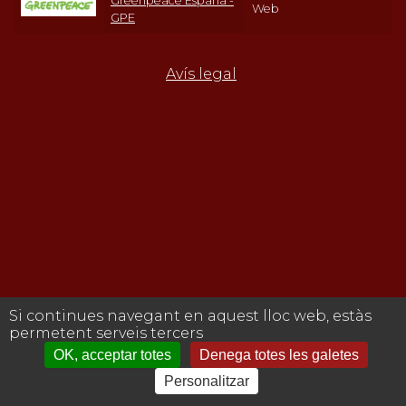
Greenpeace España -
Web
GPE
Avís legal
Si continues navegant en aquest lloc web, estàs
permetent serveis tercers
OK, acceptar totes
Denega totes les galetes
Personalitzar