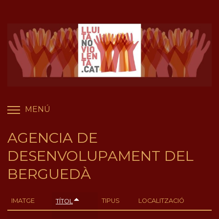
Vés
Panell de gestió de galetes
al
contingut
MENÚ
COMMUTA LA VISIBILITAT DEL MENÚ
AGENCIA DE
DESENVOLUPAMENT DEL
BERGUEDÀ
IMATGE
TIPUS
LOCALITZACIÓ
TÍTOL