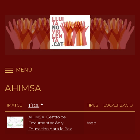
Vés
Panell de gestió de galetes
al
contingut
MENÚ
COMMUTA LA VISIBILITAT DEL MENÚ
AHIMSA
IMATGE
TIPUS
LOCALITZACIÓ
TÍTOL
AHIMSA. Centro de
Documentación y
Web
Educación para la Paz