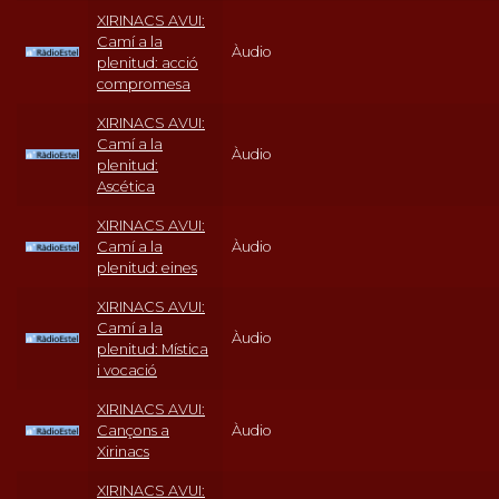
XIRINACS AVUI:
Camí a la
Àudio
plenitud: acció
compromesa
XIRINACS AVUI:
Camí a la
Àudio
plenitud:
Ascética
XIRINACS AVUI:
Camí a la
Àudio
plenitud: eines
XIRINACS AVUI:
Camí a la
Àudio
plenitud: Mística
i vocació
XIRINACS AVUI:
Cançons a
Àudio
Xirinacs
XIRINACS AVUI: