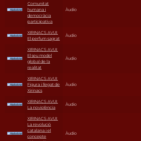
Comunitat
humana i
Àudio
democràcia
participativa
XIRINACS AVUI:
Àudio
El perfum sagrat
XIRINACS AVUI:
El seu model
Àudio
global de la
realitat
XIRINACS AVUI:
Figura i llegat de
Àudio
Xirinacs
XIRINACS AVUI:
Àudio
La noviolència
XIRINACS AVUI:
La revolució
catalana i el
Àudio
concepte