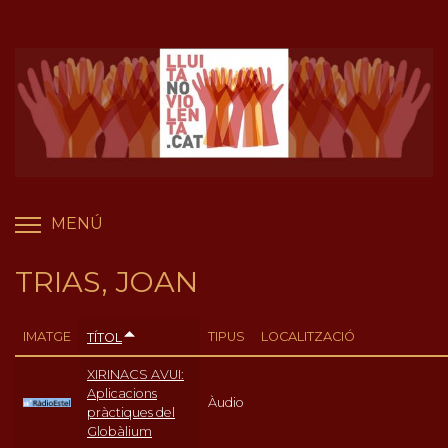
Vés
Panell de gestió de galetes
al
contingut
MENÚ
COMMUTA LA VISIBILITAT DEL MENÚ
TRIAS, JOAN
IMATGE
TIPUS
LOCALITZACIÓ
TÍTOL
XIRINACS AVUI:
Aplicacions
Àudio
pràctiques del
Globàlium