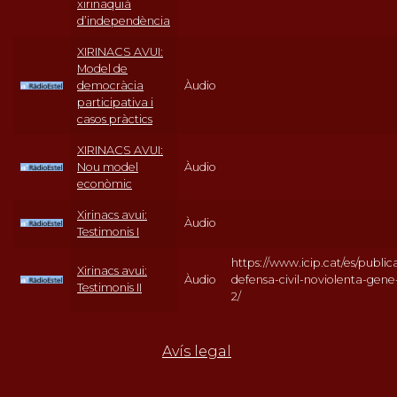
xirinaquià
d’independència
XIRINACS AVUI:
Model de
democràcia
Àudio
participativa i
casos pràctics
XIRINACS AVUI:
Nou model
Àudio
econòmic
Xirinacs avui:
Àudio
Testimonis I
https://www.icip.cat/es/publica
Xirinacs avui:
Àudio
defensa-civil-noviolenta-gene
Testimonis II
2/
Avís legal