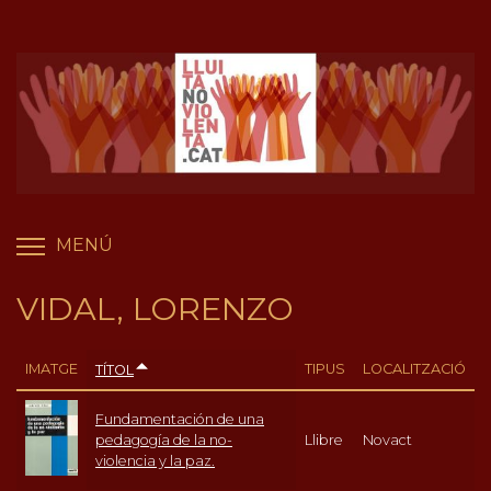
Vés
Panell de gestió de galetes
al
contingut
MENÚ
COMMUTA LA VISIBILITAT DEL MENÚ
VIDAL, LORENZO
IMATGE
TIPUS
LOCALITZACIÓ
TÍTOL
Fundamentación de una
pedagogía de la no-
Llibre
Novact
violencia y la paz.