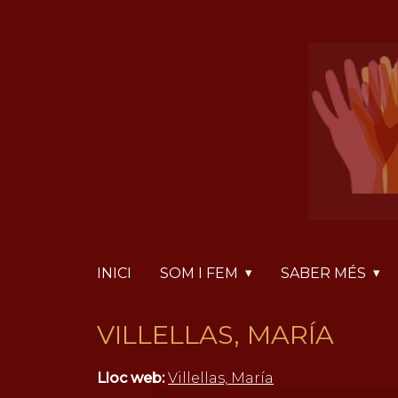
Vés
Panell de gestió de galetes
al
contingut
INICI
SOM I FEM
SABER MÉS
VILLELLAS, MARÍA
Lloc web:
Villellas, María