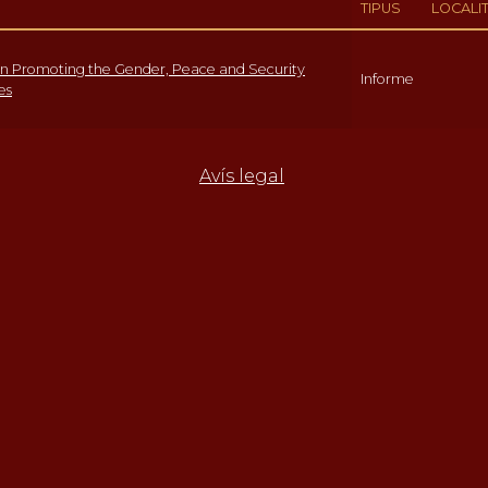
TIPUS
LOCALI
s in Promoting the Gender, Peace and Security
Informe
es
Avís legal