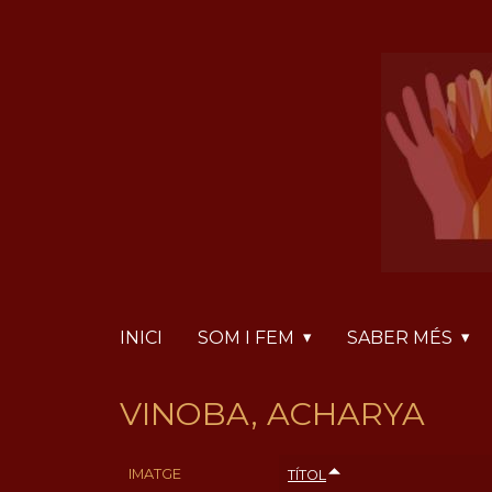
Vés
Panell de gestió de galetes
al
contingut
INICI
SOM I FEM
SABER MÉS
VINOBA, ACHARYA
IMATGE
TÍTOL