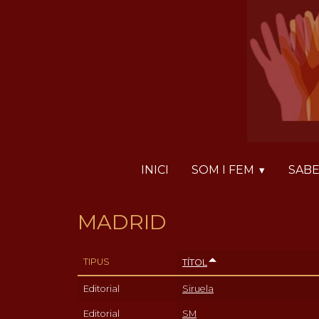
Vés
Panell de gestió de galetes
al
contingut
INICI
SOM I FEM
SABE
MADRID
TIPUS
TÍTOL
Editorial
Siruela
Editorial
SM