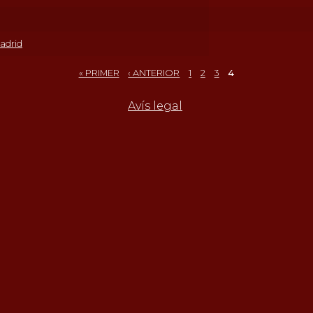
adrid
« PRIMER
‹ ANTERIOR
1
2
3
4
Avís legal