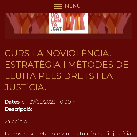
Vés
Panell de gestió de galetes
MENÚ
COMMUTA LA VISIBILIT
al
contingut
CURS LA NOVIOLÈNCIA.
ESTRATÈGIA I MÈTODES DE
LLUITA PELS DRETS I LA
JUSTÍCIA.
Dates:
dl., 27/02/2023 - 0:00 h
Descripció:
2a edició.
La nostra societat presenta situacions d’injustícia