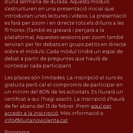
d’una setmana de durada. Aquests mòduls
s’estructuren en una presentació inicial que
introduiran unes lectures i vídeos. La presentació
es farà per zoom i en directe tots els dilluns a les
19 hores. (També es gravarà i penjarà a la
plataforma). Aquestes sessions per zoom també
serviran per fer debats en grups petits en directe
sobre el mòduls. Cada mòdul tindrà un espai de
debat a partir de preguntes que haurà de
contestar cada participant.
Les places són limitades. La inscripció al curs és
gratuïta però cal el compromís de participar en
un mínim del 80% de les activitats. Es lliurarà un
certificat a qui l’hagi assolit. La inscripció s’haurà
de fer abans del 13 de febrer. Prem
aquí per
accedir a la inscripció
. Més informació a
info@lluitanoviolenta.cat
Programa