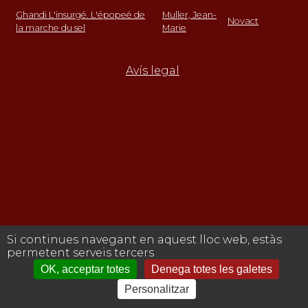
Ghandi L'insurgé. L'épopeé de
Muller, Jean-
Novact
la marche du sel
Marie
Avís legal
Si continues navegant en aquest lloc web, estàs
permetent serveis tercers
OK, acceptar totes
Denega totes les galetes
Personalitzar