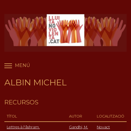
Vés
Panell de gestió de galetes
al
contingut
MENÚ
COMMUTA LA VISIBILITAT DEL MENÚ
ALBIN MICHEL
RECURSOS
TÍTOL
AUTOR
LOCALITZACIÓ
Lettres à l'âshram.
Gandhi, M.
Novact