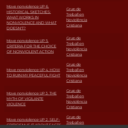
Move nonviolence UP 6.
Grup de
HISTORICAL SKETCHES:
Treball en
WHAT WORKS IN
Noviolència
NONVIOLENCE AND WHAT
Cristiana
DOESN'T?
Grup de
Move nonviolence UP 5.
Treball en
CRITERIA FOR THE CHOICE
Noviolència
OF NONVIOLENT ACTION
Cristiana
Grup de
Move nonviolence UP 4. HOW
Treball en
TO RUIN MY PEACEFUL FIGHT
Noviolència
Cristiana
Grup de
Move nonviolence UP 3. THE
Treball en
MYTH OF VIGILANTE
Noviolència
VIOLENCE
Cristiana
Grup de
Move nonviolence UP 2. SELF-
Treball en
CRITICISM: IS IT ABOUT FACTS
Noviolència