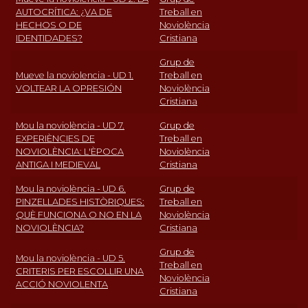
AUTOCRÍTICA: ¿VA DE
Treball en
HECHOS O DE
Noviolència
IDENTIDADES?
Cristiana
Grup de
Mueve la noviolencia - UD 1.
Treball en
VOLTEAR LA OPRESIÓN
Noviolència
Cristiana
Mou la noviolència - UD 7.
Grup de
EXPERIÈNCIES DE
Treball en
NOVIOLÈNCIA: L'ÈPOCA
Noviolència
ANTIGA I MEDIEVAL
Cristiana
Mou la noviolència - UD 6.
Grup de
PINZELLADES HISTÒRIQUES:
Treball en
QUÈ FUNCIONA O NO EN LA
Noviolència
NOVIOLÈNCIA?
Cristiana
Grup de
Mou la noviolència - UD 5.
Treball en
CRITERIS PER ESCOLLIR UNA
Noviolència
ACCIÓ NOVIOLENTA
Cristiana