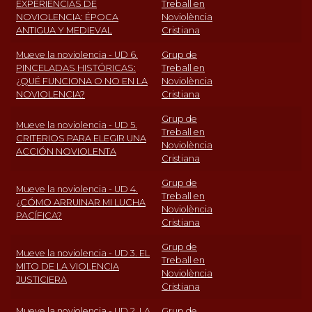
EXPERIENCIAS DE
Treball en
NOVIOLENCIA: ÉPOCA
Noviolència
ANTIGUA Y MEDIEVAL
Cristiana
Mueve la noviolencia - UD 6.
Grup de
PINCELADAS HISTÓRICAS:
Treball en
¿QUÉ FUNCIONA O NO EN LA
Noviolència
NOVIOLENCIA?
Cristiana
Grup de
Mueve la noviolencia - UD 5.
Treball en
CRITERIOS PARA ELEGIR UNA
Noviolència
ACCIÓN NOVIOLENTA
Cristiana
Grup de
Mueve la noviolencia - UD 4.
Treball en
¿CÓMO ARRUINAR MI LUCHA
Noviolència
PACÍFICA?
Cristiana
Grup de
Mueve la noviolencia - UD 3. EL
Treball en
MITO DE LA VIOLENCIA
Noviolència
JUSTICIERA
Cristiana
Mueve la noviolencia - UD 2. LA
Grup de