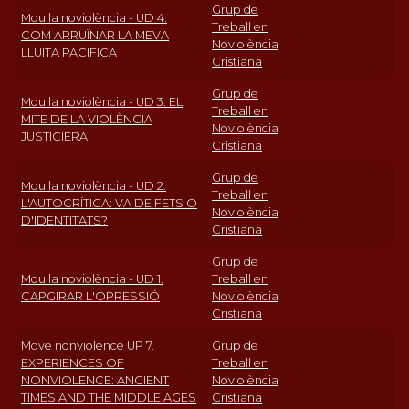
Grup de
Mou la noviolència - UD 4.
Treball en
COM ARRUÏNAR LA MEVA
Noviolència
LLUITA PACÍFICA
Cristiana
Grup de
Mou la noviolència - UD 3. EL
Treball en
MITE DE LA VIOLÈNCIA
Noviolència
JUSTICIERA
Cristiana
Grup de
Mou la noviolència - UD 2.
Treball en
L'AUTOCRÍTICA: VA DE FETS O
Noviolència
D'IDENTITATS?
Cristiana
Grup de
Mou la noviolència - UD 1.
Treball en
CAPGIRAR L'OPRESSIÓ
Noviolència
Cristiana
Move nonviolence UP 7.
Grup de
EXPERIENCES OF
Treball en
NONVIOLENCE: ANCIENT
Noviolència
TIMES AND THE MIDDLE AGES
Cristiana