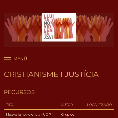
Vés
Panell de gestió de galetes
al
contingut
MENÚ
COMMUTA LA VISIBILITAT DEL MENÚ
CRISTIANISME I JUSTÍCIA
RECURSOS
TÍTOL
AUTOR
LOCALITZACIÓ
Mueve la noviolencia - UD 7.
Grup de