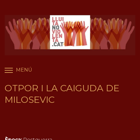
Vés
Panell de gestió de galetes
al
contingut
MENÚ
COMMUTA LA VISIBILITAT DEL MENÚ
OTPOR I LA CAIGUDA DE
MILOSEVIC
Època:
Postguerra