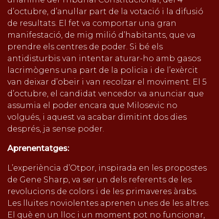
d’octubre, d’anul·lar part de la votació i la difusió
de resultats. El fet va comportar una gran
manifestació, de mig milió d’habitants, que va
prendre els centres de poder. Si bé els
antidisturbis van intentar aturar-ho amb gasos
lacrimògens una part de la policia i de l’exèrcit
van deixar d’obeir i van recolzar el moviment. El 5
d’octubre, el candidat vencedor va anunciar que
assumia el poder encara que Milosevic no
volgués, i aquest va acabar dimitint dos dies
després, ja sense poder.
Aprenentatges:
L’experiència d’Otpor, inspirada en les propostes
de Gene Sharp, va ser un dels referents de les
revolucions de colors i de les primaveres àrabs.
Les lluites noviolentes aprenen unes de les altres.
El què en un lloc i un moment pot no funcionar,