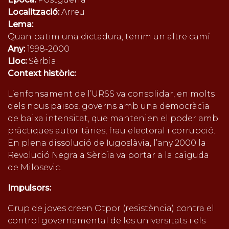
Localització:
Arreu
Lema:
Quan patim una dictadura, tenim un altre camí
Any:
1998-2000
Lloc:
Sèrbia
Context històric:
L’enfonsament de l’URSS va consolidar, en molts
dels nous països, governs amb una democràcia
de baixa intensitat, que mantenien el poder amb
pràctiques autoritàries, frau electoral i corrupció.
En plena dissolució de Iugoslàvia, l’any 2000 la
Revolució Negra a Sèrbia va portar a la caiguda
de Milosevic.
Impulsors:
Grup de joves creen Otpor (resistència) contra el
control governamental de les universitats i els