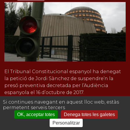
El Tribunal Constitucional espanyol ha denegat
la petició de Jordi Sànchez de suspendre’n la
presó preventiva decretada per l’Audiència
espanyola el 16 d’octubre de 2017.
Si continues navegant en aquest lloc web, estàs
Tags:
vaga de fam
permetent serveis tercers
notícia
OK, acceptar totes
Denega totes les galetes
Avís legal
Personalitzar