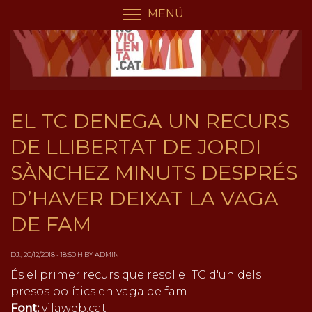
Vés
Panell de gestió de galetes
MENÚ
COMMUTA LA VISIBILIT
al
contingut
EL TC DENEGA UN RECURS
DE LLIBERTAT DE JORDI
SÀNCHEZ MINUTS DESPRÉS
D’HAVER DEIXAT LA VAGA
DE FAM
DJ., 20/12/2018 - 18:50 H BY ADMIN
És el primer recurs que resol el TC d'un dels
presos polítics en vaga de fam
Font:
vilaweb.cat