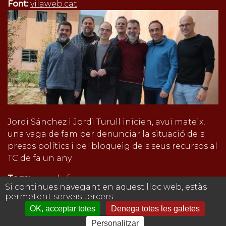
Font:
vilaweb.cat
Jordi Sánchez i Jordi Turull inicien, avui mateix,
una vaga de fam per denunciar la situació dels
presos polítics i pel bloqueig dels seus recursos al
TC de fa un any.
Tags:
vaga de fam
Si continues navegant en aquest lloc web, estàs
notícia
permetent serveis tercers
Inicieu sessió
per a enviar comentaris
OK, acceptar totes
Denega totes les galetes
Avís legal
Personalitzar