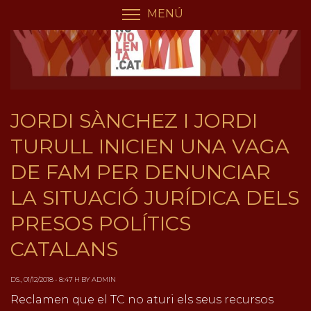
Vés
Panell de gestió de galetes
MENÚ
COMMUTA LA VISIBILIT
al
contingut
JORDI SÀNCHEZ I JORDI
TURULL INICIEN UNA VAGA
DE FAM PER DENUNCIAR
LA SITUACIÓ JURÍDICA DELS
PRESOS POLÍTICS
CATALANS
DS., 01/12/2018 - 8:47 H BY ADMIN
Reclamen que el TC no aturi els seus recursos