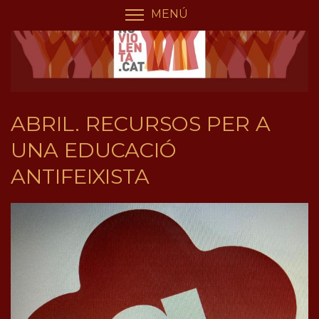
Vés
Panell de gestió de galetes
MENÚ
COMMUTA LA VISIBILIT
al
contingut
ABRIL. RECURSOS PER A
UNA EDUCACIÓ
ANTIFEIXISTA