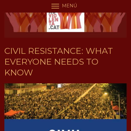
Vés
Panell de gestió de galetes
MENÚ
COMMUTA LA VISIBILIT
al
contingut
CIVIL RESISTANCE: WHAT
EVERYONE NEEDS TO
KNOW