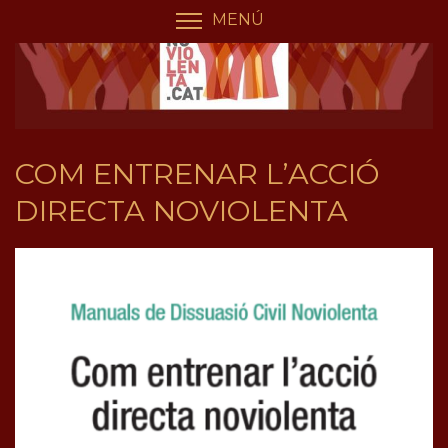
Vés
Panell de gestió de galetes
MENÚ
COMMUTA LA VISIBILIT
al
contingut
COM ENTRENAR L’ACCIÓ
DIRECTA NOVIOLENTA