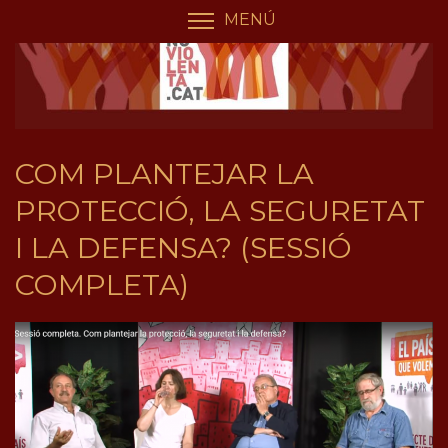
Vés
Panell de gestió de galetes
MENÚ
COMMUTA LA VISIBIL
al
contingut
COM PLANTEJAR LA
PROTECCIÓ, LA SEGURETAT
I LA DEFENSA? (SESSIÓ
COMPLETA)