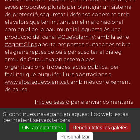
seves propostes plurals per plantejar un sistema
de protecció, seguretat i defensa coherent amb
els valors que tenim, tant en el marc nacional
com en el de la pau mundial. Aquesta és una
producció del canal
#QueVolemTV
: amb la sèrie
#AgoraClips
aporta propostes ciutadanes sobre
els grans reptes de país per suscitar el diàleg
arreu de Catalunya en assemblees,
organitzacions, trobades, actes públics.. per
facilitar que pugui fer llurs aportacions a
www.elpaisquevolem.cat
amb més coneixement
de causa.
Inicieu sessió
per a enviar comentaris
Si continues navegant en aquest lloc web, estàs
Avís legal
permetent serveis tercers
OK, acceptar totes
Denega totes les galetes
Personalitzar