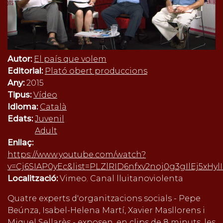
Autor:
El país que volem
Editorial:
Plató obert produccions
Any:
2015
Tipus:
Vídeo
Idioma:
Català
Edats:
Juvenil
Adult
Enllaç:
https://www.youtube.com/watch?
v=Cj6SIAP0yEc&list=PLZlRID6nfxv2noj0g3gIlEj5xHylIM
Localització:
Vimeo. Canal lluitanoviolenta
Quatre experts d'organitzacions socials - Pepe
Beúnza, Isabel-Helena Martí, Xavier Masllorens i
Miquel Sellarès - exposen, en clips de 8 minuts, les