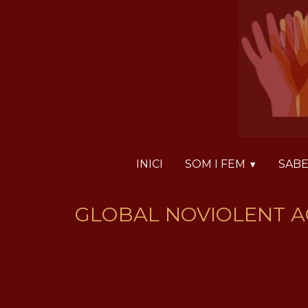
Vés
Panell de gestió de galetes
al
contingut
INICI
SOM I FEM
SABE
GLOBAL NOVIOLENT A