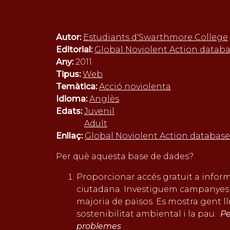
Autor:
Estudiants d'Swarthmore College
Editorial:
Global Noviolent Action datab
Any:
2011
Tipus:
Web
Temàtica:
Acció noviolenta
Idioma:
Anglès
Edats:
Juvenil
Adult
Enllaç:
Global Noviolent Action database
Per què aquesta base de dades?
Proporcionar accés gratuït a inform
ciutadana. Investiguem campanyes qu
majoria de països. Es mostra gent llu
sostenibilitat ambiental i la pau.
Pe
problemes
.