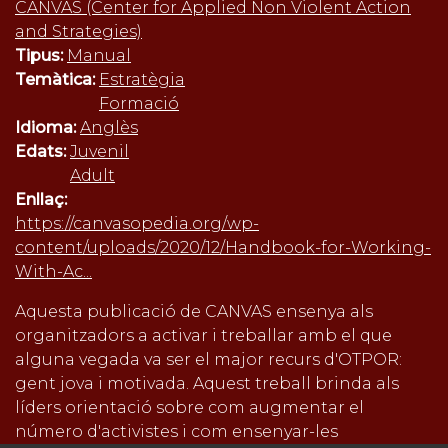
CANVAS (Center for Applied Non Violent Action
and Strategies)
Tipus:
Manual
Temàtica:
Estratègia
Formació
Idioma:
Anglès
Edats:
Juvenil
Adult
Enllaç:
https://canvasopedia.org/wp-
content/uploads/2020/12/Handbook-for-Working-
With-Ac...
Aquesta publicació de CANVAS ensenya als
organitzadors a activar i treballar amb el que
alguna vegada va ser el major recurs d'OTPOR:
gent jova i motivada. Aquest treball brinda als
líders orientació sobre com augmentar el
número d'activistes i com ensenyar-les