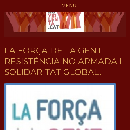
Vés
Panell de gestió de galetes
MENÚ
COMMUTA LA VISIBILIT
al
contingut
LA FORÇA DE LA GENT.
RESISTÈNCIA NO ARMADA I
SOLIDARITAT GLOBAL.