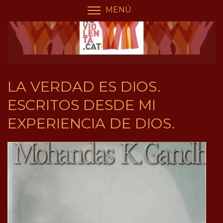
Vés
Panell de gestió de galetes
MENÚ
COMMUTA LA VISIBILIT
al
contingut
LA VERDAD ES DIOS.
ESCRITOS DESDE MI
EXPERIENCIA DE DIOS.