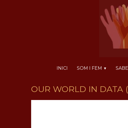
Vés
Panell de gestió de galetes
al
contingut
INICI
SOM I FEM
SABE
OUR WORLD IN DATA 