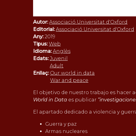
Autor:
Associació Universitat d'Oxford
Editorial:
Associació Universitat d'Oxford
Any:
2019
Tipus:
Web
Idioma:
Anglès
Edats:
Juvenil
Adult
Enllaç:
Our world in data
War and peace
El objetivo de nuestro trabajo es hacer
World in Data
es publicar
“investigacion
El apartado dedicado a violencia y guerr
Guerra y paz
Armas nucleares