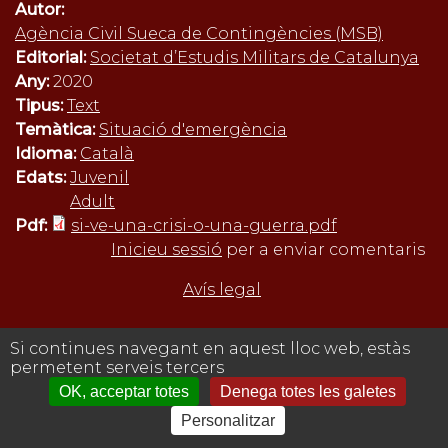
Autor:
Agència Civil Sueca de Contingències (MSB)
Editorial:
Societat d’Estudis Militars de Catalunya
Any:
2020
Tipus:
Text
Temàtica:
Situació d'emergència
Idioma:
Català
Edats:
Juvenil
Adult
Pdf:
si-ve-una-crisi-o-una-guerra.pdf
Inicieu sessió
per a enviar comentaris
Avís legal
Si continues navegant en aquest lloc web, estàs
permetent serveis tercers
OK, acceptar totes
Denega totes les galetes
Personalitzar