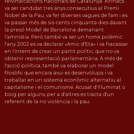
reivindicacions nacionals de Catalunya. Xirinacs
va ser candidat tres anys consecutius al Premi
Nobel de la Pau, va fer diverses vagues de fam i es
va passar més de sis-cents cinquanta dies davant
la presó Model de Barcelona demanant
l'amnistia. Però també va ser un home polèmic:
l'any 2002 es va declarar «Amic d'Eta» i va fracassar
en l'intent de crear un partit polític, que no va
obtenir representació parlamentària. A més de
l'acció política, també va elaborar un model
filosòfic que encara avui es desenvolupa i va
treballar en un sistema econòmic alternatiu al
capitalisme i el comunisme. Acusat d'il·luminat o
boig per alguns, per a d'altres es tracta d'un
referent de la no violència i la pau.