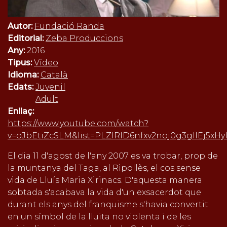
Autor:
Fundació Randa
Editorial:
Zeba Produccions
Any:
2016
Tipus:
Vídeo
Idioma:
Català
Edats:
Juvenil
Adult
Enllaç:
https://www.youtube.com/watch?
v=oJbEtiZcSLM&list=PLZlRID6nfxv2noj0g3gIlEj5xHylI
El dia 11 d'agost de l'any 2007 es va trobar, prop de
la muntanya del Taga, al Ripollès, el cos sense
vida de Lluís Maria Xirinacs. D'aquesta manera
sobtada s'acabava la vida d'un exsacerdot que
durant els anys del franquisme s'havia convertit
en un símbol de la lluita no violenta i de les