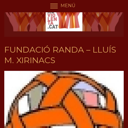
Vés
Panell de gestió de galetes
MENÚ
COMMUTA LA VISIBILIT
al
contingut
FUNDACIÓ RANDA – LLUÍS
M. XIRINACS