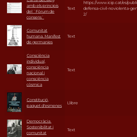
https://www.icip.cat/es/publi
amb els principis
Text
defensa-civil-noviolenta-ge
del `Fòrum de
2/
consens`
Comunitat
humana. Manifest
Text
de germanies
Consciència
individual,
consciència
Text
nacional i
consciència
còsmica
Constitució,
Llibre
paquet d'esmenes
Democràcia.
Sostenibilitat i
Text
comunitat