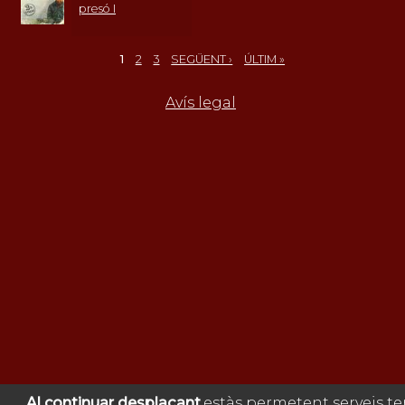
presó I
1
2
3
SEGÜENT ›
ÚLTIM »
PÀGINES
Avís legal
Al continuar desplaçant,
estàs permetent serveis te