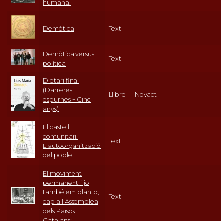
humana.
Demòtica
Text
Demòtica versus
Text
política
Dietari final
(Darreres
Llibre
Novact
espurnes + Cinc
anys)
El castell
comunitari.
Text
L'autoorganització
del poble
El moviment
permanent `jo
també em planto,
Text
cap a l’Assemblea
dels Països
Catalans”