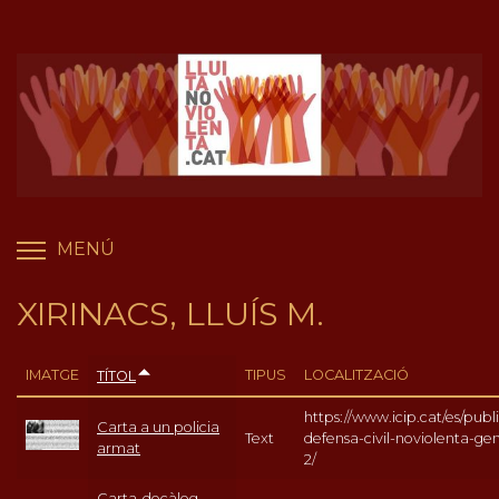
Vés
Panell de gestió de galetes
al
contingut
MENÚ
COMMUTA LA VISIBILITAT DEL MENÚ
XIRINACS, LLUÍS M.
IMATGE
TIPUS
LOCALITZACIÓ
TÍTOL
https://www.icip.cat/es/publi
Carta a un policia
Text
defensa-civil-noviolenta-ge
armat
2/
Carta-decàleg