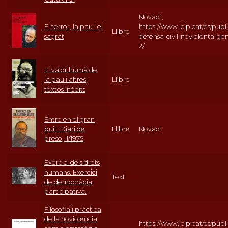
Novact,
El terror, la pau i el
https://www.icip.cat/es/publi
Llibre
sagrat
defensa-civil-noviolenta-ge
2/
El valor humà de
la pau i altres
Llibre
textos inèdits
Entro en el gran
buit. Diari de
Llibre
Novact
presó, II/1975
Exercici dels drets
humans. Exercici
Text
de democràcia
participativa.
Filosofia i pràctica
de la noviolència
https://www.icip.cat/es/publi