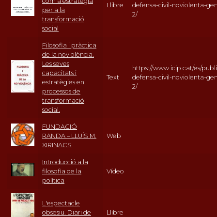
com a estratègia
Llibre
defensa-civil-noviolenta-ge
per a la
2/
transformació
social
Filosofia i pràctica
de la noviolència.
Les seves
https://www.icip.cat/es/publi
capacitats i
Text
defensa-civil-noviolenta-ge
estratègies en
2/
processos de
transformació
social.
FUNDACIÓ
RANDA – LLUÍS M.
Web
XIRINACS
Introducció a la
filosofia de la
Vídeo
política
L'espectacle
obsesiu. Diari de
Llibre